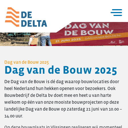
Home
Projecten
Utiliteitsbouw
Dag van de Bouw 2025
Dag van de Bouw 2025
Woningbouw
Over De Delta
De Dag van de Bouw is dé dag waarop bouwlocaties door
Zakelijke utiliteitsbouw
heel Nederland hun hekken openen voor bezoekers. Ook
Particuliere woningbouw
Bouwbedrijf de Delta bv doet mee en heet u van harte
Seriematige woningbouw
welkom op één van onze mooiste bouwprojecten op deze
Verbouw & onderhoud
landelijke Dag van de Bouw op zaterdag 21 juni van 10.00 –
14.00 uur.
Renovatie en verduurzaming
Project- ontwikkeling
Op deze bouwplaats in Vlissingen realiseren wij momenteel