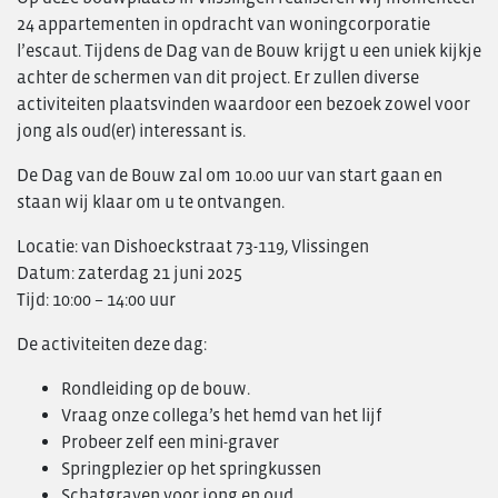
Personeelsvereniging
24 appartementen in opdracht van woningcorporatie
Nieuws
l’escaut. Tijdens de Dag van de Bouw krijgt u een uniek kijkje
achter de schermen van dit project. Er zullen diverse
Transformatie
activiteiten plaatsvinden waardoor een bezoek zowel voor
Vacatures
jong als oud(er) interessant is.
Contact
De Dag van de Bouw zal om 10.00 uur van start gaan en
staan wij klaar om u te ontvangen.
Locatie: van Dishoeckstraat 73-119, Vlissingen
Datum: zaterdag 21 juni 2025
Tijd: 10:00 – 14:00 uur
De activiteiten deze dag:
Rondleiding op de bouw.
Vraag onze collega’s het hemd van het lijf
Probeer zelf een mini-graver
Springplezier op het springkussen
Schatgraven voor jong en oud