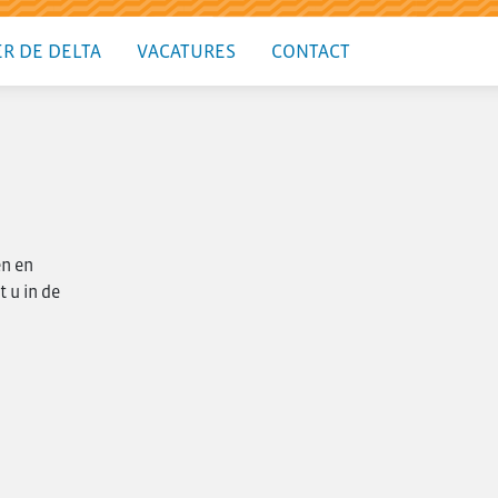
R DE DELTA
VACATURES
CONTACT
en en
 u in de