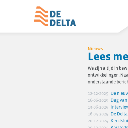
Home
Nieuws
Projecten
Lees me
Utiliteitsbouw
Woningbouw
We zijn altijd in be
ontwikkelingen. Naa
Over De Delta
onderstaande berich
Zakelijke utiliteitsbouw
Particuliere woningbouw
12-12-2025
De nieuw
Seriematige woningbouw
16-06-2025
Dag van
13-06-2025
Intervie
Verbouw & onderhoud
16-04-2025
De Delta 
Renovatie en verduurzaming
20-12-2024
Kerstslu
Project- ontwikkeling
20-12-2024
Kerstedi