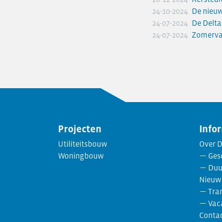
Personeelsvereniging
24-10-2024
De nieuw
Nieuws
24-07-2024
De Delta
Transformatie
24-07-2024
Zomerva
Vacatures
Contact
Projecten
Info
Utiliteitsbouw
Over D
Woningbouw
Ges
Duu
Nieuw
Tra
Vac
Conta