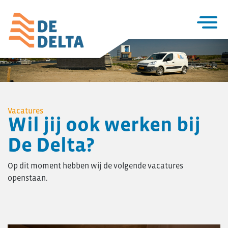
Home
Projecten
Utiliteitsbouw
Vacatures
Wil jij ook werken bij
Woningbouw
Over De Delta
De Delta?
Zakelijke utiliteitsbouw
Particuliere woningbouw
Op dit moment hebben wij de volgende vacatures
openstaan.
Seriematige woningbouw
Verbouw & onderhoud
Renovatie en verduurzaming
Project- ontwikkeling