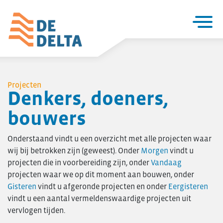
Home
Projecten
Projecten
Denkers, doeners,
Utiliteitsbouw
bouwers
Woningbouw
Over De Delta
Onderstaand vindt u een overzicht met alle projecten waar
Zakelijke utiliteitsbouw
wij bij betrokken zijn (geweest). Onder
Morgen
vindt u
Particuliere woningbouw
projecten die in voorbereiding zijn, onder
Vandaag
projecten waar we op dit moment aan bouwen, onder
Seriematige woningbouw
Gisteren
vindt u afgeronde projecten en onder
Eergisteren
Verbouw & onderhoud
vindt u een aantal vermeldenswaardige projecten uit
Renovatie en verduurzaming
vervlogen tijden.
Project- ontwikkeling