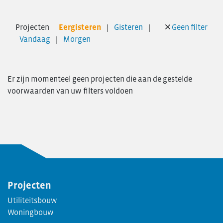
Personeelsvereniging
Nieuws
Projecten
Eergisteren
Gisteren
Geen filter
Transformatie
Vandaag
Morgen
Vacatures
Contact
Er zijn momenteel geen projecten die aan de gestelde
voorwaarden van uw filters voldoen
Projecten
Utiliteitsbouw
Woningbouw