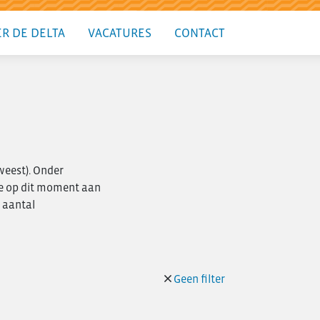
R DE DELTA
VACATURES
CONTACT
weest). Onder
e op dit moment aan
 aantal
Geen filter