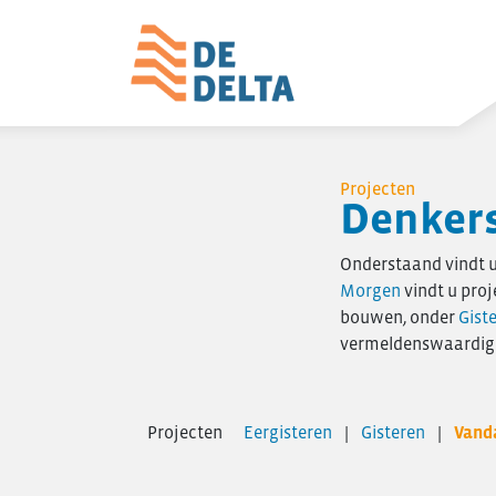
Home
Projecten
Projecten
Denkers
Utiliteitsbouw
Woningbouw
Onderstaand vindt u 
Morgen
vindt u proj
Over De Delta
bouwen, onder
Gist
Zakelijke utiliteitsbouw
vermeldenswaardige 
Particuliere woningbouw
Seriematige woningbouw
Verbouw & onderhoud
Projecten
Eergisteren
Gisteren
Vand
Renovatie en verduurzaming
Project- ontwikkeling