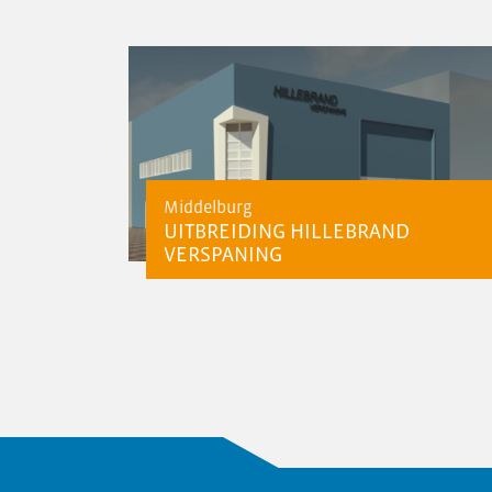
Personeelsvereniging
Nieuws
Transformatie
Vacatures
Contact
Middelburg
UITBREIDING HILLEBRAND
VERSPANING