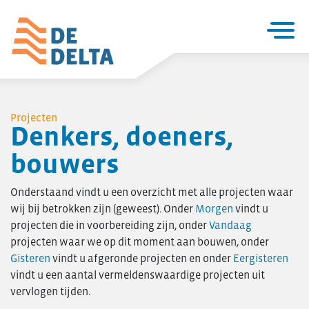
Home
Projecten
Projecten
Denkers, doeners,
Utiliteitsbouw
bouwers
Woningbouw
Over De Delta
Onderstaand vindt u een overzicht met alle projecten waar
Zakelijke utiliteitsbouw
wij bij betrokken zijn (geweest). Onder
Morgen
vindt u
Particuliere woningbouw
projecten die in voorbereiding zijn, onder
Vandaag
projecten waar we op dit moment aan bouwen, onder
Seriematige woningbouw
Gisteren
vindt u afgeronde projecten en onder
Eergisteren
Verbouw & onderhoud
vindt u een aantal vermeldenswaardige projecten uit
Renovatie en verduurzaming
vervlogen tijden.
Project- ontwikkeling