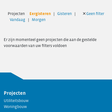
Personeelsvereniging
Nieuws
Projecten
Eergisteren
Gisteren
Geen filter
Transformatie
Vandaag
Morgen
Vacatures
Contact
Er zijn momenteel geen projecten die aan de gestelde
voorwaarden van uw filters voldoen
Projecten
Utiliteitsbouw
Woningbouw