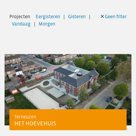
Personeelsvereniging
Nieuws
Projecten
Eergisteren
Gisteren
Geen filter
Transformatie
Vandaag
Morgen
Vacatures
Contact
Terneuzen
HET HOEVEHUIS