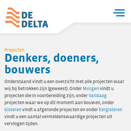
Home
Projecten
Projecten
Denkers, doeners,
Utiliteitsbouw
bouwers
Woningbouw
Over De Delta
Onderstaand vindt u een overzicht met alle projecten waar
Zakelijke utiliteitsbouw
wij bij betrokken zijn (geweest). Onder
Morgen
vindt u
Particuliere woningbouw
projecten die in voorbereiding zijn, onder
Vandaag
projecten waar we op dit moment aan bouwen, onder
Seriematige woningbouw
Gisteren
vindt u afgeronde projecten en onder
Eergisteren
Verbouw & onderhoud
vindt u een aantal vermeldenswaardige projecten uit
Renovatie en verduurzaming
vervlogen tijden.
Project- ontwikkeling