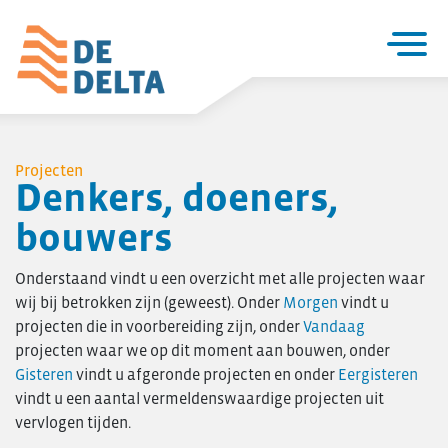
Home
Projecten
Projecten
Denkers, doeners,
Utiliteitsbouw
bouwers
Woningbouw
Over De Delta
Onderstaand vindt u een overzicht met alle projecten waar
Zakelijke utiliteitsbouw
wij bij betrokken zijn (geweest). Onder
Morgen
vindt u
Particuliere woningbouw
projecten die in voorbereiding zijn, onder
Vandaag
projecten waar we op dit moment aan bouwen, onder
Seriematige woningbouw
Gisteren
vindt u afgeronde projecten en onder
Eergisteren
Verbouw & onderhoud
vindt u een aantal vermeldenswaardige projecten uit
Renovatie en verduurzaming
vervlogen tijden.
Project- ontwikkeling