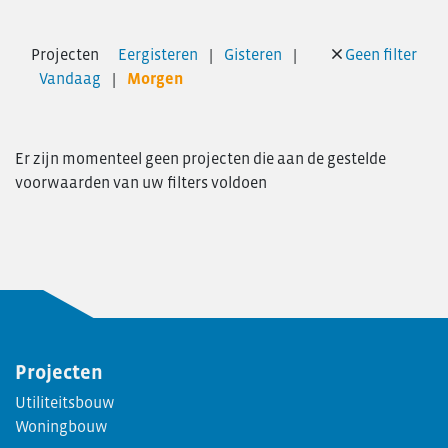
Personeelsvereniging
Nieuws
Projecten
Eergisteren
Gisteren
Geen filter
Transformatie
Vandaag
Morgen
Vacatures
Contact
Er zijn momenteel geen projecten die aan de gestelde
voorwaarden van uw filters voldoen
Projecten
Utiliteitsbouw
Woningbouw