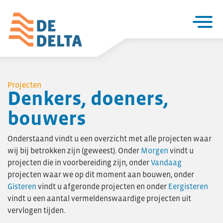
Home
Projecten
Projecten
Denkers, doeners,
Utiliteitsbouw
bouwers
Woningbouw
Over De Delta
Onderstaand vindt u een overzicht met alle projecten waar
Zakelijke utiliteitsbouw
wij bij betrokken zijn (geweest). Onder
Morgen
vindt u
Particuliere woningbouw
projecten die in voorbereiding zijn, onder
Vandaag
projecten waar we op dit moment aan bouwen, onder
Seriematige woningbouw
Gisteren
vindt u afgeronde projecten en onder
Eergisteren
Verbouw & onderhoud
vindt u een aantal vermeldenswaardige projecten uit
Renovatie en verduurzaming
vervlogen tijden.
Project- ontwikkeling