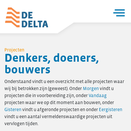
Home
Projecten
Projecten
Denkers, doeners,
Utiliteitsbouw
bouwers
Woningbouw
Over De Delta
Onderstaand vindt u een overzicht met alle projecten waar
Zakelijke utiliteitsbouw
wij bij betrokken zijn (geweest). Onder
Morgen
vindt u
Particuliere woningbouw
projecten die in voorbereiding zijn, onder
Vandaag
projecten waar we op dit moment aan bouwen, onder
Seriematige woningbouw
Gisteren
vindt u afgeronde projecten en onder
Eergisteren
Verbouw & onderhoud
vindt u een aantal vermeldenswaardige projecten uit
Renovatie en verduurzaming
vervlogen tijden.
Project- ontwikkeling